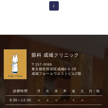
1
眼科 成城クリニック
〒157-0066
東京都世田谷区成城6-5-29
成城フルールウエストビル2階
診療時間
月
火
水
木
金
土
日・祝
9:30～12:30
●
●
●
⁄
●
●
⁄