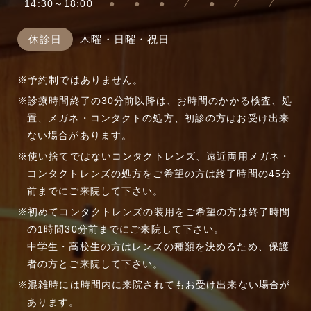
14:30～18:00
●
●
●
⁄
●
⁄
⁄
休診日
木曜・日曜・祝日
予約制ではありません。
診療時間終了の30分前以降は、お時間のかかる検査、処
置、メガネ・コンタクトの処方、初診の方はお受け出来
ない場合があります。
使い捨てではないコンタクトレンズ、遠近両用メガネ・
コンタクトレンズの処方をご希望の方は終了時間の45分
前までにご来院して下さい。
初めてコンタクトレンズの装用をご希望の方は終了時間
の1時間30分前までにご来院して下さい。
中学生・高校生の方はレンズの種類を決めるため、保護
者の方とご来院して下さい。
混雑時には時間内に来院されてもお受け出来ない場合が
あります。